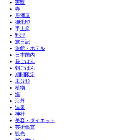
害獣
寺
居酒屋
御朱印
手土産
料理
旅日記
旅館・ホテル
日本国内
昼ごはん
朝ごはん
期間限定
未分類
植物
海
海外
温泉
神社
美容・ダイエット
芸術鑑賞
観光