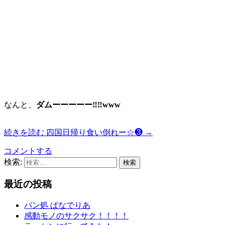
なんと、
ダムーーーーー‼︎‼︎www
続きを読む
四国日帰り食い倒れー☆❸
→
コメントする
検索:
最近の投稿
パン処 ぱなでりあ
感動モノのサクサク！！！！