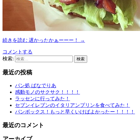
続きを読む
遅かったかぁーーー！
→
コメントする
検索:
最近の投稿
パン処 ぱなでりあ
感動モノのサクサク！！！！
ラッセンに行ってみた！
セブンイレブンのイタリアンプリンを食べてみた！
パンボックス！もっと早くいけばよかったー！！！！
最近のコメント
アーカイブ