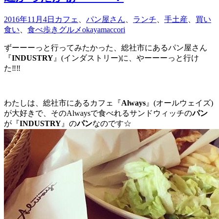
2016年11月4日
カフェ
、
パン屋さん
、
ランチ
、
手土産
、
買い
食い
、
食べ歩きグルメ
okayamaccori
ずーーーっと行ってみたかった、総社市にあるパン屋さん
『
INDUSTRY
』(インダストリー)に、やーーーっと行け
た‼︎‼︎
わたしは、総社市にあるカフェ『
Always
』(オールウェイズ)
が大好きで、そのAlwaysで食べれるサンドウィッチの
パン
が『
INDUSTRY
』の
パン
なのです☆