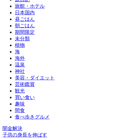
旅館・ホテル
日本国内
昼ごはん
朝ごはん
期間限定
未分類
植物
海
海外
温泉
神社
美容・ダイエット
芸術鑑賞
観光
買い食い
趣味
間食
食べ歩きグルメ
闇金解決
子供の身長を伸ばす