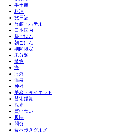
手土産
料理
旅日記
旅館・ホテル
日本国内
昼ごはん
朝ごはん
期間限定
未分類
植物
海
海外
温泉
神社
美容・ダイエット
芸術鑑賞
観光
買い食い
趣味
間食
食べ歩きグルメ