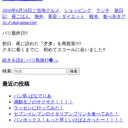
2016年6月16日
ご当地グルメ
、
ショッピング
、
ランチ
、
旅日
記
、
昼ごはん
、
海外
、
美容・ダイエット
、
観光
、
食べ歩きグ
ルメ
okayamaccori
バリ最終日‼︎
初日、夜に訪れた『
クタ
』を再散策!!!!
クタに着くまでに、初めてスコールに会いました‼︎
続きを読む
バリ島旅行➓
→
検索:
最近の投稿
パン処 ぱなでりあ
感動モノのサクサク！！！！
ラッセンに行ってみた！
セブンイレブンのイタリアンプリンを食べてみた！
パンボックス！もっと早くいけばよかったー！！！！