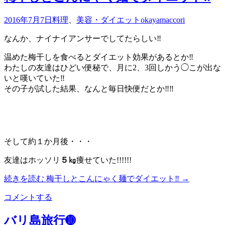
2016年7月7日
料理
、
美容・ダイエット
okayamaccori
なんか、ナイナイアンサーでしてたらしい‼︎
温めた梅干しを食べるとダイエット効果があるとか‼︎
わたしの友達はひどい便秘で、月に2、3回しかう◯こが出な
いと嘆いていた‼︎
その子が試した結果、なんと毎日快便だとか‼︎‼︎
そして約１か月後・・・
友達はホッソリ
５㎏
痩せていた!!!!!!
続きを読む
梅干しとこんにゃく麺でダイエット‼︎
→
コメントする
バリ島旅行➓