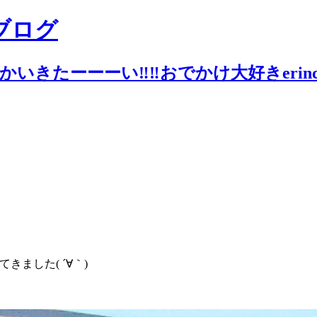
ブログ
いきたーーーい‼︎‼︎おでかけ大好きerin
ました( ´∀｀)