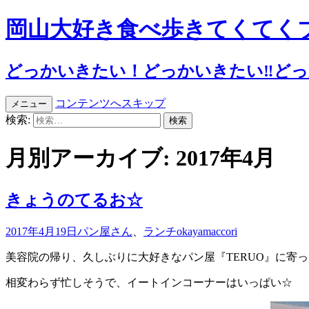
岡山大好き食べ歩きてくてく
どっかいきたい！どっかいきたい‼︎どっか
コンテンツへスキップ
メニュー
検索:
月別アーカイブ: 2017年4月
きょうのてるお☆
2017年4月19日
パン屋さん
、
ランチ
okayamaccori
美容院の帰り、久しぶりに大好きなパン屋『TERUO』に寄ってき
相変わらず忙しそうで、イートインコーナーはいっぱい☆