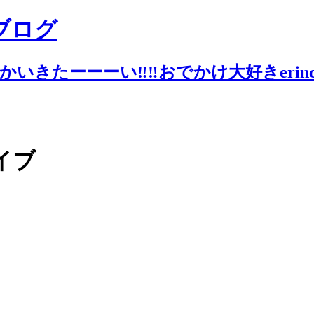
ブログ
いきたーーーい‼︎‼︎おでかけ大好きerin
イブ