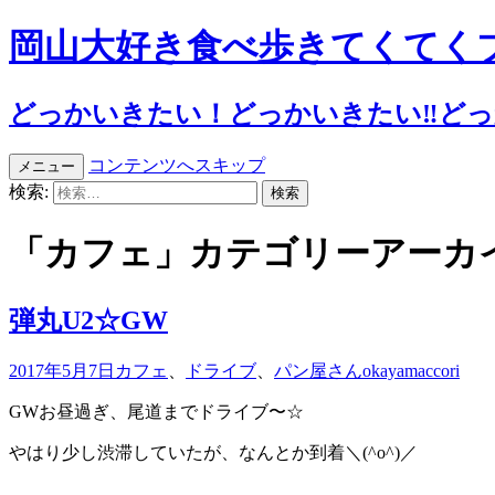
岡山大好き食べ歩きてくてく
どっかいきたい！どっかいきたい‼︎どっか
コンテンツへスキップ
メニュー
検索:
「カフェ」カテゴリーアーカ
弾丸U2☆GW
2017年5月7日
カフェ
、
ドライブ
、
パン屋さん
okayamaccori
GWお昼過ぎ、尾道までドライブ〜☆
やはり少し渋滞していたが、なんとか到着＼(^o^)／