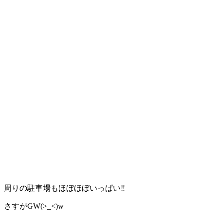
周りの駐車場もほぼほぼいっぱい‼︎
さすがGW(>_<)w