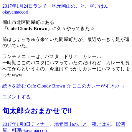
2017年1月24日
ランチ
、
地元岡山のこと
、
昼ごはん
okayamaccori
岡山市北区問屋町にある
『
Cafe Cloudy Brown
』に久々やってきた☆
前はしょっちゅう来ていた問屋町だが、最近めっきり足が遠
のいていた。
ランチメニューは、パスタ、ドリア、カレー…
一時期ここのパスタにハマっていたのだけれど…カレーを食
べてからというもの、今度はすっかりカレーにハマってしま
ったwww
続きを読む
Cafe Cloudy Brown ☆ ここのカレーがすき♪♪
→
コメントする
旬太郎☆おまかせで‼︎
2017年1月8日
ディナー
、
地元岡山のこと
、
夜ごはん
、
居酒
屋
、
料理
okayamaccori