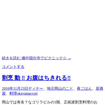
続きを読む
備中国分寺でピクニック☆
→
コメントする
割烹 動 ‼︎ お腹はちきれる‼︎
2016年11月23日
ディナー
、
地元岡山のこと
、
夜ごはん
、
居酒
屋
、
料理
okayamaccori
岡山では有名？なゴリラビルの1階、正統派割烹料理のお