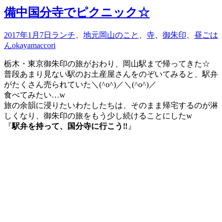
備中国分寺でピクニック☆
2017年1月7日
ランチ
、
地元岡山のこと
、
寺
、
御朱印
、
昼ごは
ん
okayamaccori
栃木・東京御朱印の旅がおわり、岡山駅まで帰ってきた☆
普段あまり見ない駅のお土産屋さんをのぞいてみると、駅弁
がたくさん売られていた＼(^o^)／＼(^o^)／
食べてみたい…w
旅の余韻に浸りたいわたしたちは、そのまま帰宅するのが淋
しくなり、御朱印の旅をもう少し続けることにしたw
『
駅弁を持って、国分寺に行こう‼︎
』