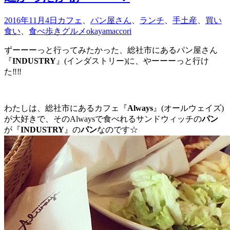
2016年11月4日
カフェ
、
パン屋さん
、
ランチ
、
手土産
、
買い
食い
、
食べ歩きグルメ
okayamaccori
ずーーーっと行ってみたかった、総社市にあるパン屋さん
『
INDUSTRY
』(インダストリー)に、やーーーっと行け
た‼︎‼︎
わたしは、総社市にあるカフェ『
Always
』(オールウェイズ)
が大好きで、そのAlwaysで食べれるサンドウィッチの
パン
が『
INDUSTRY
』の
パン
なのです☆