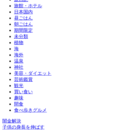
旅館・ホテル
日本国内
昼ごはん
朝ごはん
期間限定
未分類
植物
海
海外
温泉
神社
美容・ダイエット
芸術鑑賞
観光
買い食い
趣味
間食
食べ歩きグルメ
闇金解決
子供の身長を伸ばす