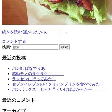
続きを読む
遅かったかぁーーー！
→
コメントする
検索:
最近の投稿
パン処 ぱなでりあ
感動モノのサクサク！！！！
ラッセンに行ってみた！
セブンイレブンのイタリアンプリンを食べてみた！
パンボックス！もっと早くいけばよかったー！！！！
最近のコメント
アーカイブ