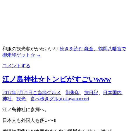
和服の観光客がかわいい♡
続きを読む
鎌倉、鶴岡八幡宮で
御朱印ゲット☆
→
コメントする
江ノ島神社☆トンビがすごいwww
2017年2月21日
ご当地グルメ
、
御朱印
、
旅日記
、
日本国内
、
神社
、
観光
、
食べ歩きグルメ
okayamaccori
江ノ島神社に参拝へ。
日本人も外国人も多い〜‼︎