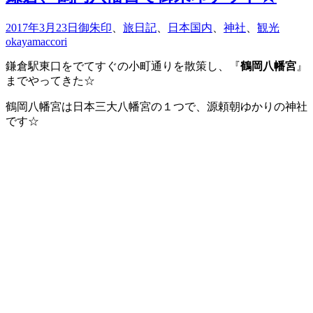
2017年3月23日
御朱印
、
旅日記
、
日本国内
、
神社
、
観光
okayamaccori
鎌倉駅東口をでてすぐの小町通りを散策し、『
鶴岡八幡宮
』
までやってきた☆
鶴岡八幡宮は日本三大八幡宮の１つで、源頼朝ゆかりの神社
です☆