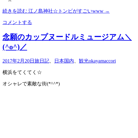
続きを読む
江ノ島神社☆トンビがすごいwww
→
コメントする
念願のカップヌードルミュージアム＼
(^o^)／
2017年2月20日
旅日記
、
日本国内
、
観光
okayamaccori
横浜をてくてく☆
オシャレで素敵な街(*^^*)