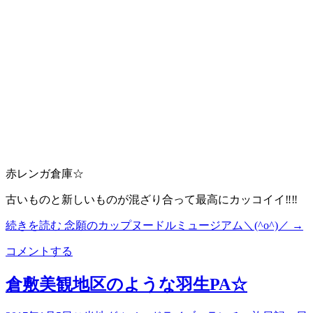
赤レンガ倉庫☆
古いものと新しいものが混ざり合って最高にカッコイイ‼︎‼︎
続きを読む
念願のカップヌードルミュージアム＼(^o^)／
→
コメントする
倉敷美観地区のような羽生PA☆