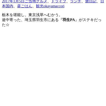
2017年1月5日
ご当地グルメ
、
ドライブ
、
ランチ
、
旅日記
、
日
本国内
、
昼ごはん
、
観光
okayamaccori
栃木を堪能し、東京浅草へむかう。
途中寄った、埼玉県羽生市にある『
羽生PA
』がステキだっ
た☆