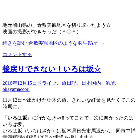
地元岡山県の、倉敷美観地区を切り取ったよう☆
映画の撮影ができそうだ（＾◇＾）
続きを読む
倉敷美観地区のような羽生PA☆
→
コメントする
後戻りできない！いろは坂☆
2016年12月15日
ドライブ
、
旅日記
、
日本国内
、
観光
okayamaccori
11月12日〜出かけた栃木の旅、きれいな紅葉を見たくてこの
時期に。
『
いろは坂
』に行かなきゃ‼︎ってことで、次に向かったのは
いろは坂。
いろは坂（いろはざか）は栃木県日光市馬返から、同市中禅
寺湖畔間の国道120号の坂道を指します☆