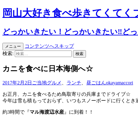
岡山大好き食べ歩きてくてく
どっかいきたい！どっかいきたい‼︎どっか
コンテンツへスキップ
メニュー
検索:
カニを食べに日本海側へ☆
2017年2月2日
ご当地グルメ
、
ランチ
、
昼ごはん
okayamaccori
お正月、カニを食べるため鳥取寄りの兵庫までドライブ☆
今年は雪も積もっておらず、いつもスノーボードに行くとき
約3時間で『
マル海渡辺水産
』に到着！！