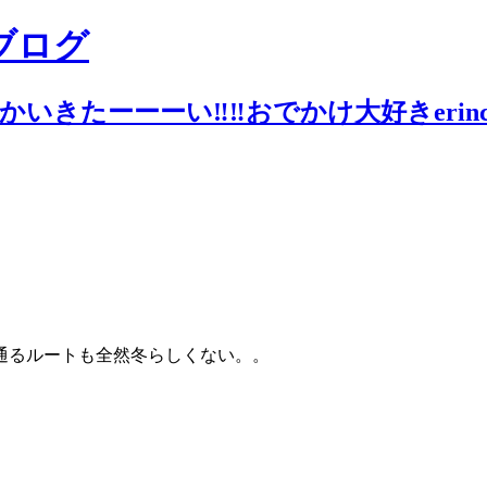
ブログ
いきたーーーい‼︎‼︎おでかけ大好きerin
通るルートも全然冬らしくない。。