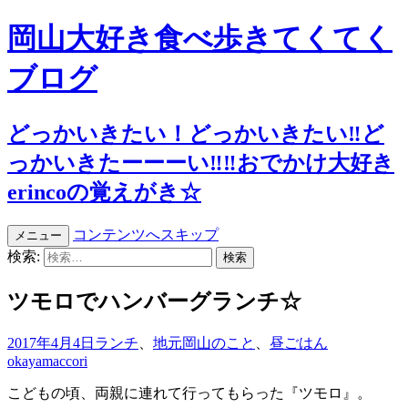
岡山大好き食べ歩きてくてく
ブログ
どっかいきたい！どっかいきたい‼︎ど
っかいきたーーーい‼︎‼︎おでかけ大好き
erincoの覚えがき☆
コンテンツへスキップ
メニュー
検索:
ツモロでハンバーグランチ☆
2017年4月4日
ランチ
、
地元岡山のこと
、
昼ごはん
okayamaccori
こどもの頃、両親に連れて行ってもらった『ツモロ』。