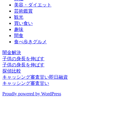
美容・ダイエット
芸術鑑賞
観光
買い食い
趣味
間食
食べ歩きグルメ
闇金解決
子供の身長を伸ばす
子供の身長を伸ばす
探偵比較
キャッシング審査甘い即日融資
キャッシング審査甘い
Proudly powered by WordPress