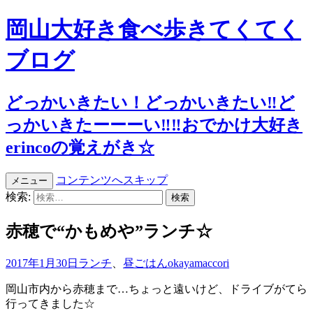
岡山大好き食べ歩きてくてく
ブログ
どっかいきたい！どっかいきたい‼︎ど
っかいきたーーーい‼︎‼︎おでかけ大好き
erincoの覚えがき☆
コンテンツへスキップ
メニュー
検索:
赤穂で“かもめや”ランチ☆
2017年1月30日
ランチ
、
昼ごはん
okayamaccori
岡山市内から赤穂まで…ちょっと遠いけど、ドライブがてら
行ってきました☆