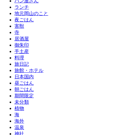
パン屋さん
ランチ
地元岡山のこと
夜ごはん
害獣
寺
居酒屋
御朱印
手土産
料理
旅日記
旅館・ホテル
日本国内
昼ごはん
朝ごはん
期間限定
未分類
植物
海
海外
温泉
神社