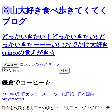
岡山大好き食べ歩きてくてく
ブログ
どっかいきたい！どっかいきたい‼︎ど
っかいきたーーーい‼︎‼︎おでかけ大好き
erincoの覚えがき☆
コンテンツへスキップ
メニュー
検索:
鎌倉でコーヒー☆
2017年3月7日
カフェ
、
スイーツ
、
旅日記
、
日本国内
okayamaccori
鎌倉を代表するカフェのひとつ、『カフェ・ヴィヴモン・デ