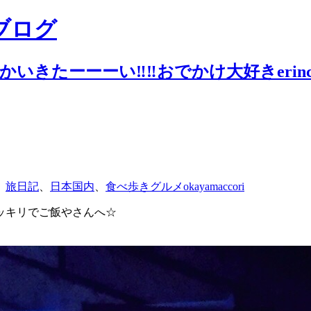
ブログ
いきたーーーい‼︎‼︎おでかけ大好きerin
、
旅日記
、
日本国内
、
食べ歩きグルメ
okayamaccori
ッキリでご飯やさんへ☆