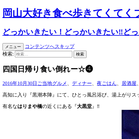
岡山大好き食べ歩きてくてく
どっかいきたい！どっかいきたい‼︎どっか
コンテンツへスキップ
メニュー
検索:
四国日帰り食い倒れー☆❹
2016年10月30日
ご当地グルメ
、
ディナー
、
夜ごはん
、
居酒屋
高知に入り『黒潮本陣』にて、ひとっ風呂浴び、湯上がりス
有名な
はりまや橋
の近くにある『
大黒堂
』‼︎