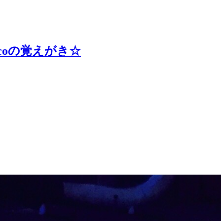
coの覚えがき☆